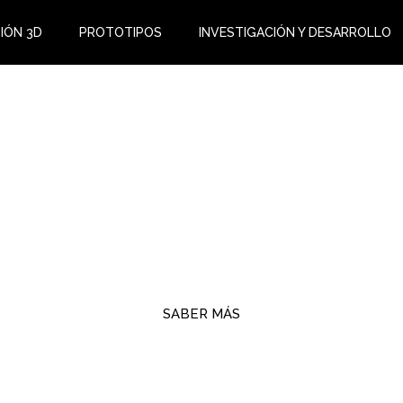
IÓN 3D
PROTOTIPOS
INVESTIGACIÓN Y DESARROLLO
spirando el cam
de la ingenierí
SABER MÁS