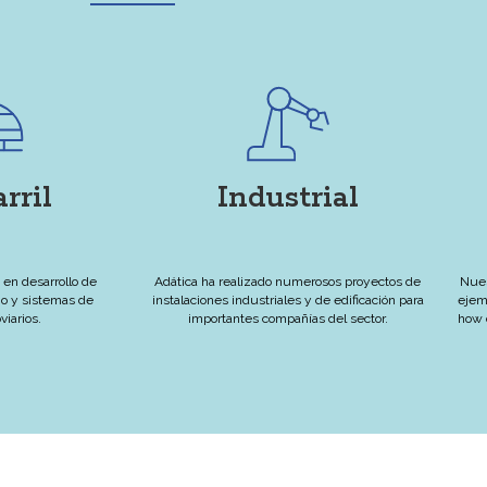
rril
Industrial
 en desarrollo de
Adática ha realizado numerosos proyectos de
Nues
mo y sistemas de
instalaciones industriales y de edificación para
ejem
viarios.
importantes compañías del sector.
how 