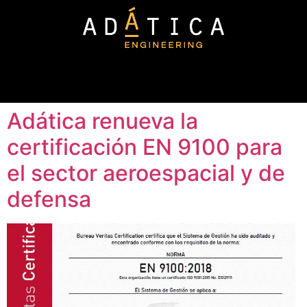
Adática renueva la
certificación EN 9100 para
el sector aeroespacial y de
defensa